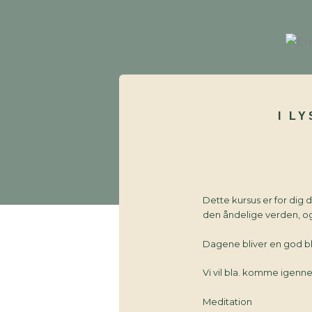
I L
Dette kursus er for dig d
den åndelige verden, o
Dagene bliver en god bl
Vi vil bla. komme igenn
Meditation