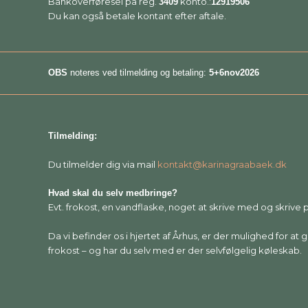
Bankoverføresel på reg.
konto.:
3409
12919506
Du kan også betale kontant efter aftale.
OBS
noteres ved tilmelding og betaling:
5
+6nov2026
Tilmelding:
Du tilmelder dig via mail
kontakt@karinagraabaek.dk
Hvad skal du selv medbringe?
Evt. frokost, en vandflaske, noget at skrive med og skrive 
Da vi befinder os i hjertet af Århus, er der mulighed for at
frokost – og har du selv med er der selvfølgelig køleskab.