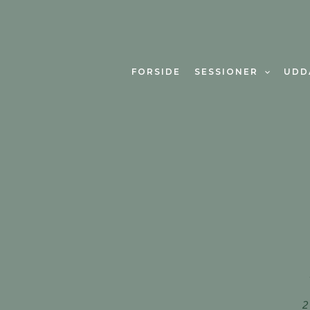
Gå
til
indholdet
FORSIDE
SESSIONER
UDD
2