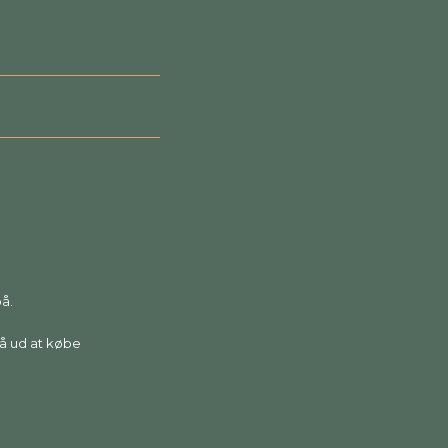
på.
 gå ud at købe