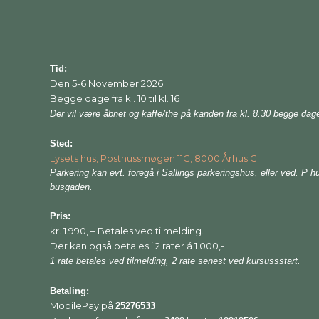
Tid:
Den 5-6 November 2026
Begge dage fra kl. 10 til kl. 16
Der vil være åbnet og kaffe/the på kanden fra kl. 8.30 begge dag
Sted:
Lysets hus, Posthussmøgen 11C, 8000 Århus C
Parkering kan evt. foregå i Sallings parkeringshus, eller ved. P h
busgaden.
Pris:
kr. 1.990, – Betales ved tilmelding.
Der kan også betales i 2 rater á 1.000,-
1 rate betales ved tilmelding, 2 rate senest ved kursussstart.
Betaling:
MobilePay på
25276533