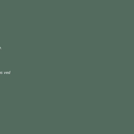
e.
us ved